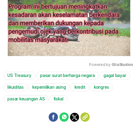
Powered by 
GliaStudios
US Treasury
pasar surat berharga negara
gagal bayar
Mute
likuiditas
kepemilikan asing
kredit
kongres
pasar keuangan AS
fiskal