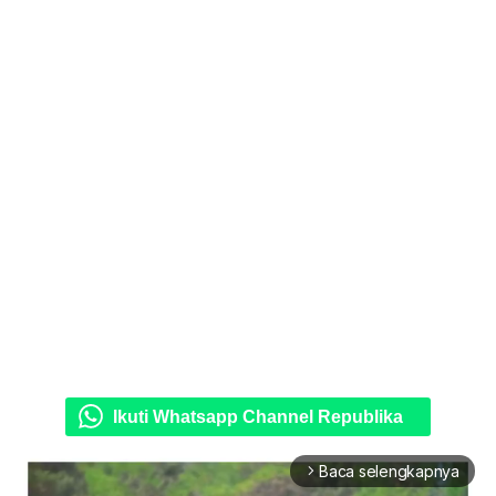
Ikuti Whatsapp Channel Republika
Baca selengkapnya
arrow_forward_ios