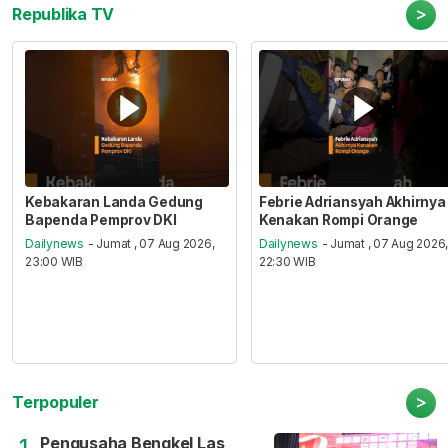
>
Republika TV
Kebakaran Landa Gedung
Febrie Adriansyah Akhirnya
Bapenda Pemprov DKI
Kenakan Rompi Orange
Dailynews
- Jumat , 07 Aug 2026,
Dailynews
- Jumat , 07 Aug 2026
23:00 WIB
22:30 WIB
>
Terpopuler
Pengusaha Bengkel Las
1