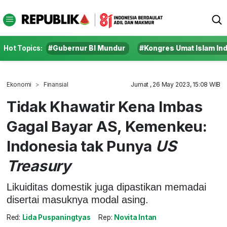
Hot Topics:
#Gubernur BI Mundur
#Kongres Umat Islam In
Ekonomi
Finansial
Jumat , 26 May 2023, 15:08 WIB
Tidak Khawatir Kena Imbas
Gagal Bayar AS, Kemenkeu:
Indonesia tak Punya
US
Treasury
Likuiditas domestik juga dipastikan memadai
disertai masuknya modal asing.
Red:
Lida Puspaningtyas
Rep:
Novita Intan