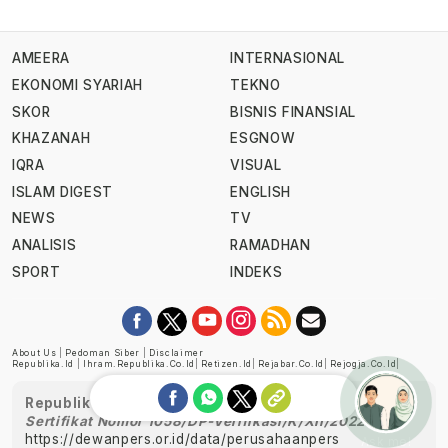
AMEERA
INTERNASIONAL
EKONOMI SYARIAH
TEKNO
SKOR
BISNIS FINANSIAL
KHAZANAH
ESGNOW
IQRA
VISUAL
ISLAM DIGEST
ENGLISH
NEWS
TV
ANALISIS
RAMADHAN
SPORT
INDEKS
About Us
|
Pedoman Siber
|
Disclaimer
Republika.id
|
Ihram.republika.co.id
|
Retizen.id
|
Rejabar.co.id
|
Rejogja.co.id
|
Republika telah diverifikasi oleh Dewan Pers
Sertifikat Nomor 1058/DP-Verifikasi/K/XII/2022
https://dewanpers.or.id/data/perusahaanpers
Ask me!