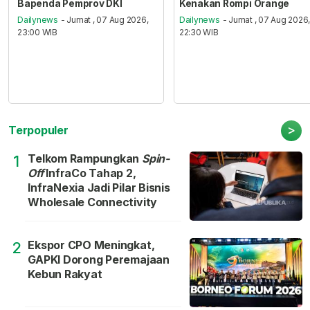
Bapenda Pemprov DKI
Kenakan Rompi Orange
Dailynews
- Jumat , 07 Aug 2026,
Dailynews
- Jumat , 07 Aug 2026
23:00 WIB
22:30 WIB
>
Terpopuler
Telkom Rampungkan
Spin-
1
Off
InfraCo Tahap 2,
InfraNexia Jadi Pilar Bisnis
Wholesale Connectivity
Ekspor CPO Meningkat,
2
GAPKI Dorong Peremajaan
Kebun Rakyat