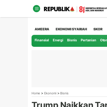
AMEERA
EKONOMI SYARIAH
SKOR
Finansial
Energi
Bisnis
Pertanian
Oto
>
>
Home
Ekonomi
Bisnis
Trump Naikkan Tari