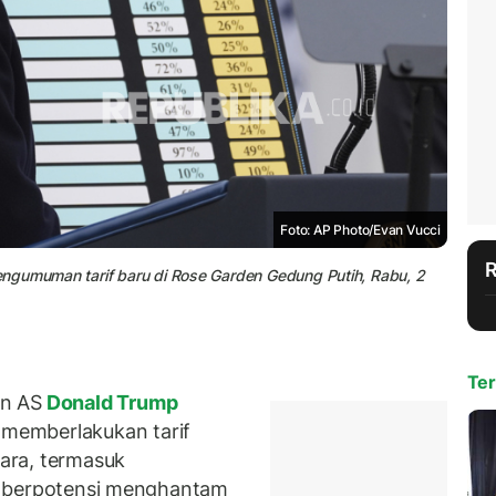
Foto: AP Photo/Evan Vucci
ngumuman tarif baru di Rose Garden Gedung Putih, Rabu, 2
Ter
en AS
Donald Trump
memberlakukan tarif
gara, termasuk
ini berpotensi menghantam