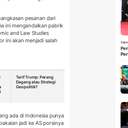
.
mangkasan pesanan dari
ma ini mengandalkan pabrik
nomic and Law Studies
or ini akan menjadi salah
Sabt
Pen
Per
i
Tarif Trump: Perang
Dagang atau Strategi
a
Geopolitik?
i
yang ada di Indonesia punya
pakaian jadi ke AS porsinya