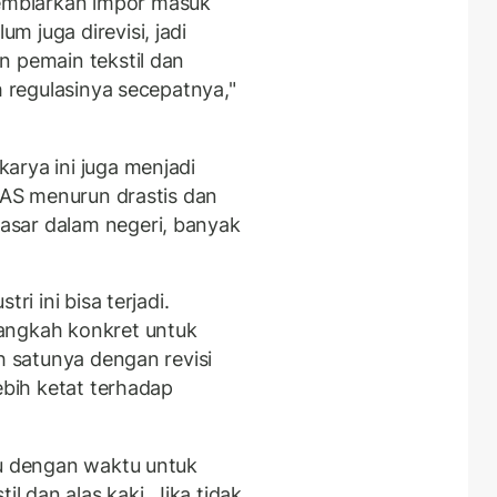
mbiarkan impor masuk
 juga direvisi, jadi
n pemain tekstil dan
h regulasinya secepatnya,"
arya ini juga menjadi
i AS menurun drastis dan
sar dalam negeri, banyak
ri ini bisa terjadi.
angkah konkret untuk
h satunya dengan revisi
ebih ketat terhadap
cu dengan waktu untuk
il dan alas kaki. Jika tidak