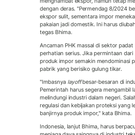
menghambat ekspor, namun tetap me
dengan deras. "Permendag 8/2024 belum
ekspor sulit, sementara impor meneka
pakaian jadi domestik. Ini harus diuba
tegas Bhima.
Ancaman PHK massal di sektor padat k
perhatian serius. Jika permintaan dar
produk impor semakin mendominasi pa
pabrik yang berisiko gulung tikar.
"Imbasnya
layoff
besar-besaran di indust
Pemerintah harus segera mengambil l
melindungi industri dalam negeri. Sala
regulasi dan kebijakan proteksi yang l
banjirnya produk impor," kata Bhima.
Indonesia, lanjut Bhima, harus berpa
menjaga daya saingnya di industri tekst