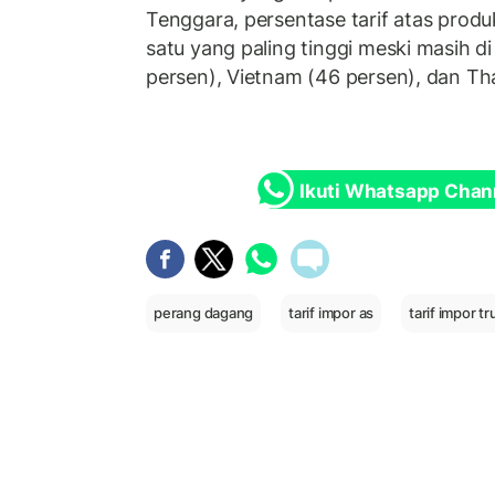
Tenggara, persentase tarif atas produ
satu yang paling tinggi meski masih 
persen), Vietnam (46 persen), dan Th
Ikuti Whatsapp Chan
perang dagang
tarif impor as
tarif impor t