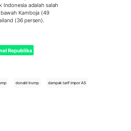
k Indonesia adalah salah
di bawah Kamboja (49
ailand (36 persen).
nel Republika
rump
donald trump
dampak tarif impor AS