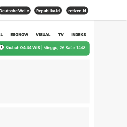
Deutsche Welle
Republika.id
retizen.id
AL
ESGNOW
VISUAL
TV
INDEKS
Shubuh
04:44 WIB
| Minggu, 26 Safar 1448