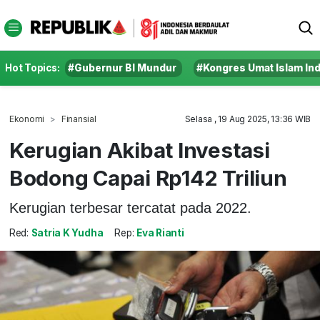
Hot Topics:
#Gubernur BI Mundur
#Kongres Umat Islam In
Ekonomi
Finansial
Selasa , 19 Aug 2025, 13:36 WIB
Kerugian Akibat Investasi
Bodong Capai Rp142 Triliun
Kerugian terbesar tercatat pada 2022.
Red:
Satria K Yudha
Rep:
Eva Rianti