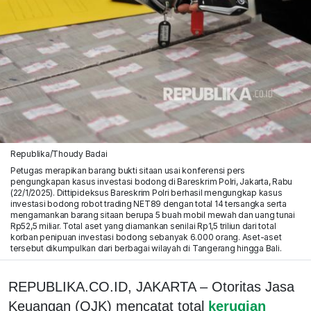
Republika/Thoudy Badai
Petugas merapikan barang bukti sitaan usai konferensi pers
pengungkapan kasus investasi bodong di Bareskrim Polri, Jakarta, Rabu
(22/1/2025). Dittipideksus Bareskrim Polri berhasil mengungkap kasus
investasi bodong robot trading NET89 dengan total 14 tersangka serta
mengamankan barang sitaan berupa 5 buah mobil mewah dan uang tunai
Rp52,5 miliar. Total aset yang diamankan senilai Rp1,5 triliun dari total
korban penipuan investasi bodong sebanyak 6.000 orang. Aset-aset
tersebut dikumpulkan dari berbagai wilayah di Tangerang hingga Bali.
REPUBLIKA.CO.ID, JAKARTA – Otoritas Jasa
Keuangan (OJK) mencatat total
kerugian