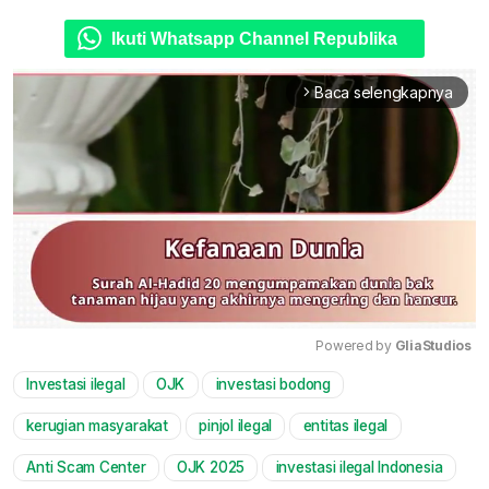
Ikuti Whatsapp Channel Republika
Baca selengkapnya
arrow_forward_ios
Powered by 
GliaStudios
Investasi ilegal
OJK
investasi bodong
Mute
kerugian masyarakat
pinjol ilegal
entitas ilegal
Anti Scam Center
OJK 2025
investasi ilegal Indonesia