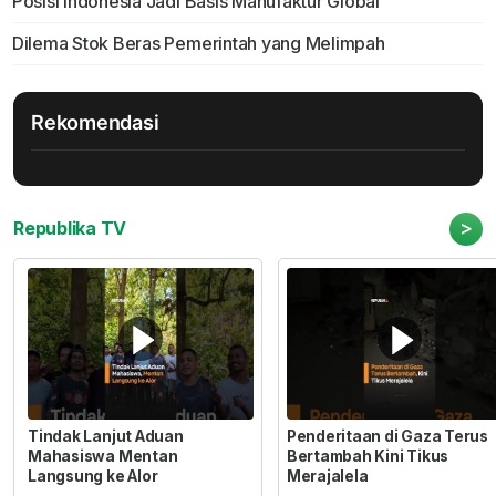
Posisi Indonesia Jadi Basis Manufaktur Global
Dilema Stok Beras Pemerintah yang Melimpah
Rekomendasi
>
Republika TV
Tindak Lanjut Aduan
Penderitaan di Gaza Terus
Mahasiswa Mentan
Bertambah Kini Tikus
Langsung ke Alor
Merajalela