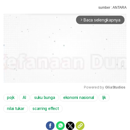
sumber : ANTARA
Baca selengkapnya
arrow_forward_ios
Powered by 
GliaStudios
pojk
AI
suku bunga
ekonomi nasional
ljk
Mute
nilai tukar
scarring effect