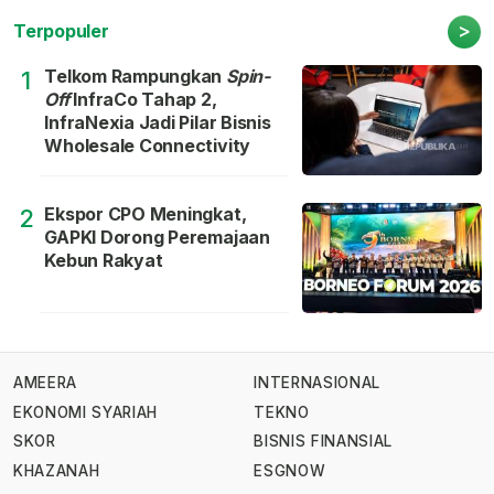
>
Terpopuler
Telkom Rampungkan
Spin-
1
Off
InfraCo Tahap 2,
InfraNexia Jadi Pilar Bisnis
Wholesale Connectivity
Ekspor CPO Meningkat,
2
GAPKI Dorong Peremajaan
Kebun Rakyat
AMEERA
INTERNASIONAL
EKONOMI SYARIAH
TEKNO
SKOR
BISNIS FINANSIAL
KHAZANAH
ESGNOW