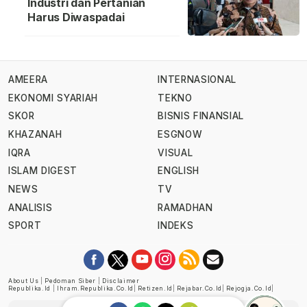
Industri dan Pertanian
Harus Diwaspadai
AMEERA
INTERNASIONAL
EKONOMI SYARIAH
TEKNO
SKOR
BISNIS FINANSIAL
KHAZANAH
ESGNOW
IQRA
VISUAL
ISLAM DIGEST
ENGLISH
NEWS
TV
ANALISIS
RAMADHAN
SPORT
INDEKS
About Us
|
Pedoman Siber
|
Disclaimer
Republika.id
|
Ihram.republika.co.id
|
Retizen.id
|
Rejabar.co.id
|
Rejogja.co.id
|