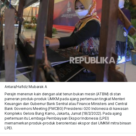
Antara/Hafidz Mubarak A
Perajin menenun kain dengan alat tenun bukan mesin (ATBM) di stan
pameran produk-produk UMKM pada ajang pertemuan tingkat Menteri
Keuangan dan Gubernur Bank Sentral atau Finance Ministers and Central
Bank Governors Meeting (FMCBG) Presidensi G20 Indonesia di kawasan
Kompleks Gelora Bung Karno, Jakarta, Jumat (18/2/2022). Pada ajang
pertemuan itu Lembaga Pembiayaan Ekspor Indonesia (LPEI)
memamerkan produk-produk berorientasi ekspor dari UMKM mitra binaan
LPEI.