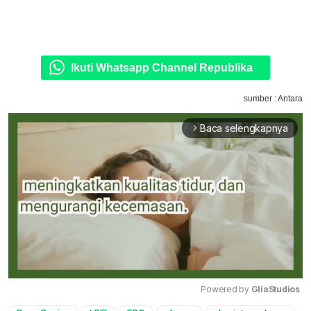
Ikuti Whatsapp Channel Republika
sumber : Antara
Baca selengkapnya
arrow_forward_ios
Powered by 
GliaStudios