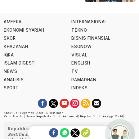
AMEERA
INTERNASIONAL
EKONOMI SYARIAH
TEKNO
SKOR
BISNIS FINANSIAL
KHAZANAH
ESGNOW
IQRA
VISUAL
ISLAM DIGEST
ENGLISH
NEWS
TV
ANALISIS
RAMADHAN
SPORT
INDEKS
About Us
|
Pedoman Siber
|
Disclaimer
Republika.id
|
Ihram.republika.co.id
|
Retizen.id
|
Rejabar.co.id
|
Rejogja.co.id
|
Republika telah diverifikasi oleh Dewan Pers
Sertifikat Nomor 1058/DP-Verifikasi/K/XII/2022