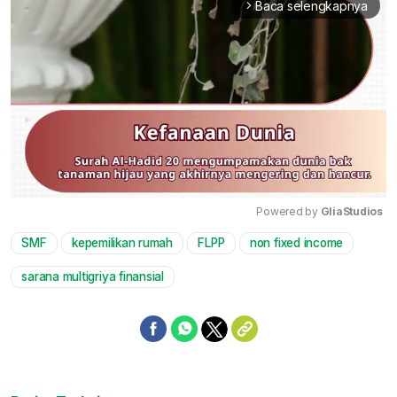
Baca selengkapnya
arrow_forward_ios
Powered by 
GliaStudios
SMF
kepemilikan rumah
FLPP
non fixed income
Mute
sarana multigriya finansial