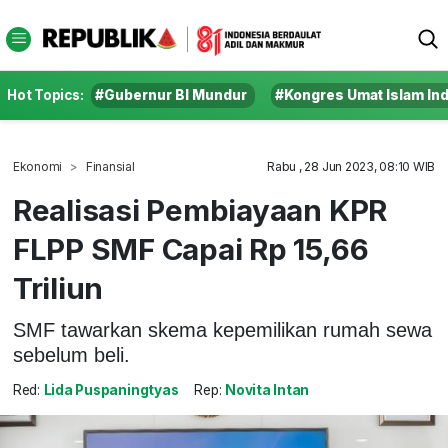
Hot Topics:
#Gubernur BI Mundur
#Kongres Umat Islam In
Ekonomi
Finansial
Rabu , 28 Jun 2023, 08:10 WIB
Realisasi Pembiayaan KPR
FLPP SMF Capai Rp 15,66
Triliun
SMF tawarkan skema kepemilikan rumah sewa
sebelum beli.
Red:
Lida Puspaningtyas
Rep:
Novita Intan