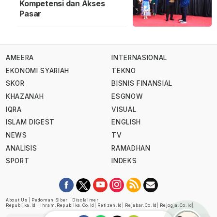
Kompetensi dan Akses
Pasar
AMEERA
INTERNASIONAL
EKONOMI SYARIAH
TEKNO
SKOR
BISNIS FINANSIAL
KHAZANAH
ESGNOW
IQRA
VISUAL
ISLAM DIGEST
ENGLISH
NEWS
TV
ANALISIS
RAMADHAN
SPORT
INDEKS
About Us
|
Pedoman Siber
|
Disclaimer
Republika.id
|
Ihram.republika.co.id
|
Retizen.id
|
Rejabar.co.id
|
Rejogja.co.id
|