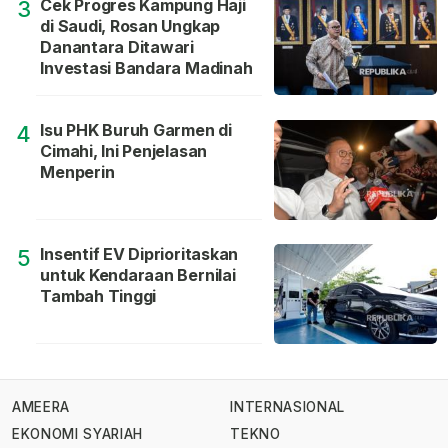
Cek Progres Kampung Haji
3
di Saudi, Rosan Ungkap
Danantara Ditawari
Investasi Bandara Madinah
Isu PHK Buruh Garmen di
4
Cimahi, Ini Penjelasan
Menperin
Insentif EV Diprioritaskan
5
untuk Kendaraan Bernilai
Tambah Tinggi
AMEERA
INTERNASIONAL
EKONOMI SYARIAH
TEKNO