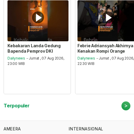
Kebakaran Landa Gedung
Febrie Adriansyah Akhirnya
Bapenda Pemprov DKI
Kenakan Rompi Orange
Dailynews
- Jumat , 07 Aug 2026,
Dailynews
- Jumat , 07 Aug 2026
23:00 WIB
22:30 WIB
>
Terpopuler
AMEERA
INTERNASIONAL