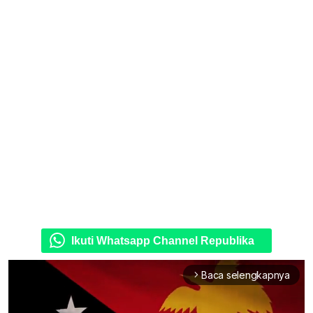
Ikuti Whatsapp Channel Republika
Baca selengkapnya
arrow_forward_ios