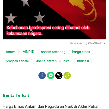
Powered by 
GliaStudios
Antam
MIND ID
saham tambang
harga emas
Mute
prospek saham
kinerja emiten
nikel
hilirisasi
Berita Terkait
Harga Emas Antam dan Pegadaian Naik di Akhir Pekan, Ini