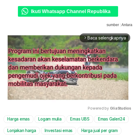
Ikuti Whatsapp Channel Republika
sumber : Antara
Baca selengkapnya
arrow_forward_ios
Powered by 
GliaStudios
Harga emas
Logam mulia
Emas UBS
Emas Galeri24
Mute
Lonjakan harga
Investasi emas
Harga jual per gram