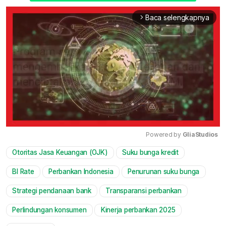
Baca selengkapnya
arrow_forward_ios
Powered by 
GliaStudios
Otoritas Jasa Keuangan (OJK)
Suku bunga kredit
Mute
BI Rate
Perbankan Indonesia
Penurunan suku bunga
Strategi pendanaan bank
Transparansi perbankan
Perlindungan konsumen
Kinerja perbankan 2025