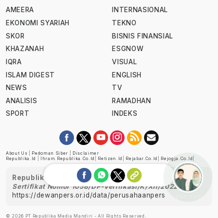
AMEERA
INTERNASIONAL
EKONOMI SYARIAH
TEKNO
SKOR
BISNIS FINANSIAL
KHAZANAH
ESGNOW
IQRA
VISUAL
ISLAM DIGEST
ENGLISH
NEWS
TV
ANALISIS
RAMADHAN
SPORT
INDEKS
About Us
|
Pedoman Siber
|
Disclaimer
Republika.id
|
Ihram.republika.co.id
|
Retizen.id
|
Rejabar.co.id
|
Rejogja.co.id
|
Republika telah diverifikasi oleh Dewan Pers
Sertifikat Nomor 1058/DP-Verifikasi/K/XII/2022
https://dewanpers.or.id/data/perusahaanpers
Ask me!
© 2026 PT Republika Media Mandiri - All Rights Reserved.