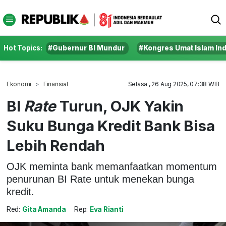
Hot Topics:
#Gubernur BI Mundur
#Kongres Umat Islam In
Ekonomi
Finansial
Selasa , 26 Aug 2025, 07:38 WIB
BI
Rate
Turun, OJK Yakin
Suku Bunga Kredit Bank Bisa
Lebih Rendah
OJK meminta bank memanfaatkan momentum
penurunan BI Rate untuk menekan bunga
kredit.
Red:
Gita Amanda
Rep:
Eva Rianti