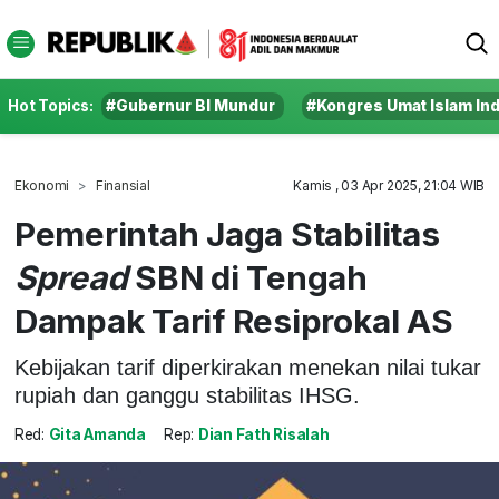
Hot Topics:
#Gubernur BI Mundur
#Kongres Umat Islam In
Ekonomi
Finansial
Kamis , 03 Apr 2025, 21:04 WIB
Pemerintah Jaga Stabilitas
Spread
SBN di Tengah
Dampak Tarif Resiprokal AS
Kebijakan tarif diperkirakan menekan nilai tukar
rupiah dan ganggu stabilitas IHSG.
Red:
Gita Amanda
Rep:
Dian Fath Risalah