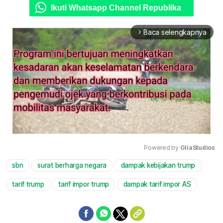
Ikuti Whatsapp Channel Republika
Baca selengkapnya
arrow_forward_ios
Powered by 
GliaStudios
sbn
surat berharga negara
dampak kebijakan trump
Mute
tarif trump
tarif impor trump
dampak tarif impor AS