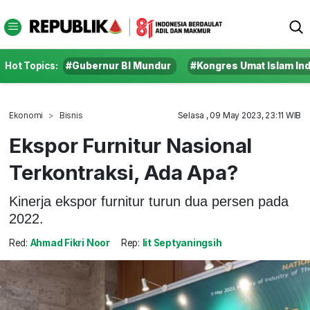
Hot Topics:
#Gubernur BI Mundur
#Kongres Umat Islam In
Ekonomi
Bisnis
Selasa , 09 May 2023, 23:11 WIB
Ekspor Furnitur Nasional
Terkontraksi, Ada Apa?
Kinerja ekspor furnitur turun dua persen pada
2022.
Red:
Ahmad Fikri Noor
Rep:
Iit Septyaningsih