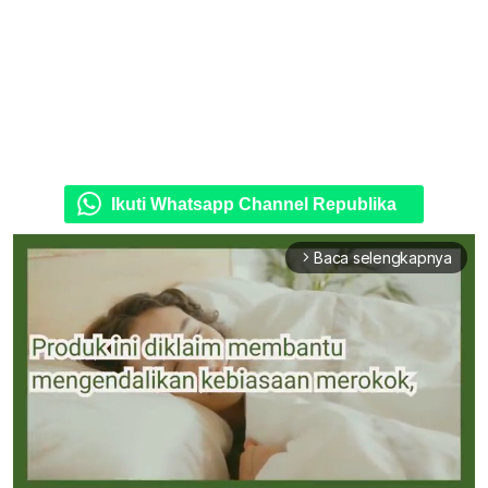
Ikuti Whatsapp Channel Republika
Baca selengkapnya
arrow_forward_ios