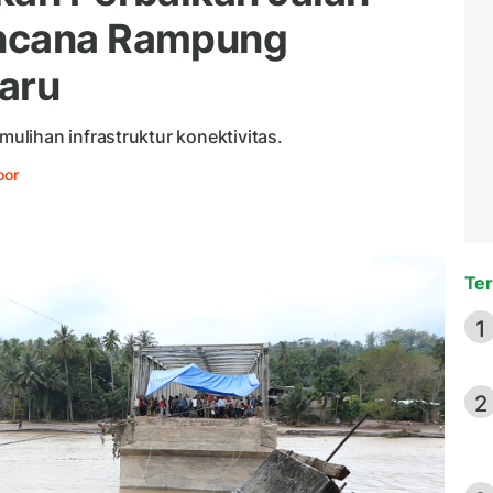
encana Rampung
aru
lihan infrastruktur konektivitas.
oor
Ter
1
2