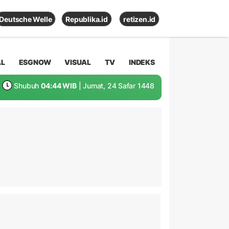
Deutsche Welle
Republika.id
retizen.id
AL
ESGNOW
VISUAL
TV
INDEKS
Shubuh
04:44 WIB
| Jumat, 24 Safar 1448