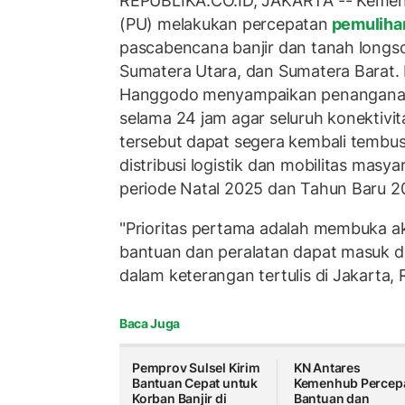
REPUBLIKA.CO.ID, JAKARTA -- Kemen
(PU) melakukan percepatan
pemulihan
pascabencana banjir dan tanah longsor
Sumatera Utara, dan Sumatera Barat.
Hanggodo menyampaikan penanganan 
selama 24 jam agar seluruh konektivita
tersebut dapat segera kembali temb
distribusi logistik dan mobilitas masy
periode Natal 2025 dan Tahun Baru 2
"Prioritas pertama adalah membuka ak
bantuan dan peralatan dapat masuk d
dalam keterangan tertulis di Jakarta,
Baca Juga
Pemprov Sulsel Kirim
KN Antares
Bantuan Cepat untuk
Kemenhub Percep
Korban Banjir di
Bantuan dan