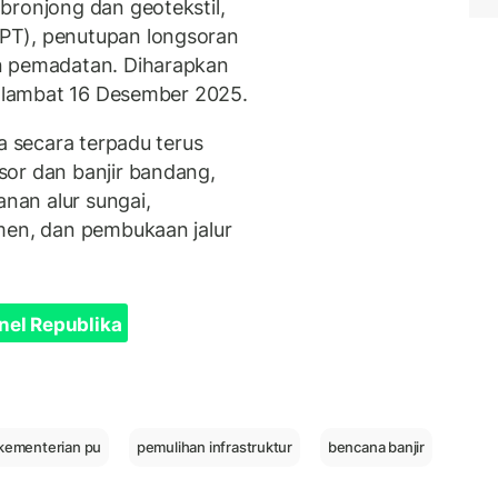
bronjong dan geotekstil,
PT), penutupan longsoran
n pemadatan. Diharapkan
ng lambat 16 Desember 2025.
a secara terpadu terus
sor dan banjir bandang,
nan alur sungai,
men, dan pembukaan jalur
nel Republika
kementerian pu
pemulihan infrastruktur
bencana banjir