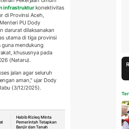
terian Pekerjaan Umum
 infrastruktur
konektivitas
 di Provinsi Aceh,
 Menteri PU Dody
darurat dilaksanakan
s utama di tiga provinsi
us guna mendukung
arakat, khususnya pada
026 (Nataru).
ses jalan agar seluruh
engan aman," ujar Dody
 Rabu (3/12/2025).
Ter
Habib Rizieq Minta
at
Pemerintah Tetapkan
Banjir dan Tanah