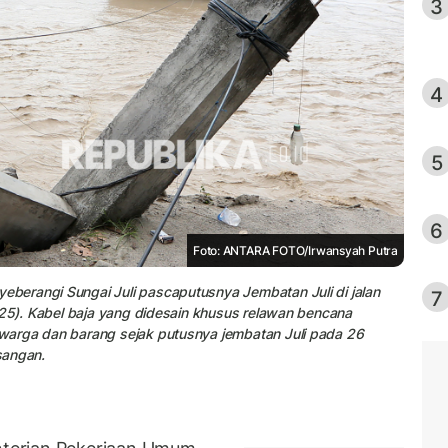
3
4
5
6
Foto: ANTARA FOTO/Irwansyah Putra
berangi Sungai Juli pascaputusnya Jembatan Juli di jalan
7
025). Kabel baja yang didesain khusus relawan bencana
warga dan barang sejak putusnya jembatan Juli pada 26
sangan.