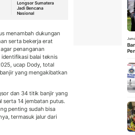
Longsor Sumatera
Jadi Bencana
Nasional
terus menambah dukungan
Juma
an serta bekerja erat
Ban
 agar penanganan
Pen
identifikasi balai teknis
025, ucap Dody, total
k banjir yang mengakibatkan
gsor dan 34 titik banjir yang
l serta 14 jembatan putus.
ng penting sudah bisa
ya, termasuk jalur dari