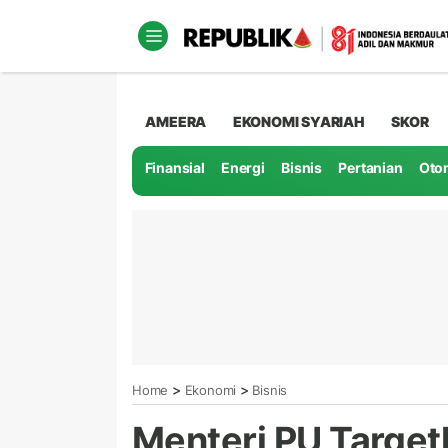
AMEERA
EKONOMI SYARIAH
SKOR
Finansial
Energi
Bisnis
Pertanian
Oto
>
>
Home
Ekonomi
Bisnis
Menteri PU Target