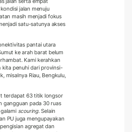
s jalan serta empat
kondisi jalan menuju
latan masih menjadi fokus
enjadi satu-satunya akses
nektivitas pantai utara
 Sumut ke arah barat belum
terhambat. Kami kerahkan
 kita penuhi dari provinsi-
k, misalnya Riau, Bengkulu,
t terdapat 63 titik longsor
an gangguan pada 30 ruas
engalami
scouring
. Selain
ian PU juga mengupayakan
 pengisian agregat dan