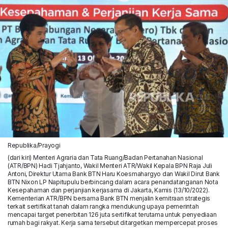
Republika/Prayogi
(dari kiri) Menteri Agraria dan Tata Ruang/Badan Pertanahan Nasional
(ATR/BPN) Hadi Tjahjanto, Wakil Menteri ATR/Wakil Kepala BPN Raja Juli
Antoni, Direktur Utama Bank BTN Haru Koesmahargyo dan Wakil Dirut Bank
BTN Nixon LP Napitupulu berbincang dalam acara penandatanganan Nota
Kesepahaman dan perjanjian kerjasama di Jakarta, Kamis (13/10/2022).
Kementerian ATR/BPN bersama Bank BTN menjalin kemitraan strategis
terkait sertifikat tanah dalam rangka mendukung upaya pemerintah
mencapai target penerbitan 126 juta sertifikat terutama untuk penyediaan
rumah bagi rakyat. Kerja sama tersebut ditargetkan mempercepat proses