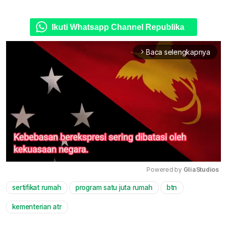
Ikuti Whatsapp Channel Republika
Baca selengkapnya
arrow_forward_ios
Powered by 
GliaStudios
sertifikat rumah
program satu juta rumah
btn
Mute
kementerian atr