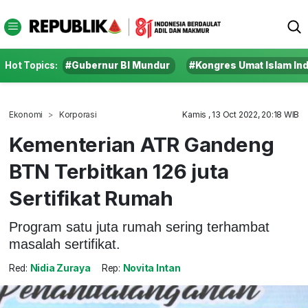
Hot Topics:
#Gubernur BI Mundur
#Kongres Umat Islam In
Ekonomi
Korporasi
Kamis , 13 Oct 2022, 20:18 WIB
Kementerian ATR Gandeng
BTN Terbitkan 126 juta
Sertifikat Rumah
Program satu juta rumah sering terhambat
masalah sertifikat.
Red:
Nidia Zuraya
Rep:
Novita Intan