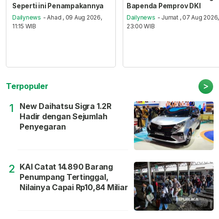
Seperti ini Penampakannya
Bapenda Pemprov DKI
Dailynews
- Ahad , 09 Aug 2026,
Dailynews
- Jumat , 07 Aug 2026
11:15 WIB
23:00 WIB
>
Terpopuler
New Daihatsu Sigra 1.2R
1
Hadir dengan Sejumlah
Penyegaran
KAI Catat 14.890 Barang
2
Penumpang Tertinggal,
Nilainya Capai Rp10,84 Miliar