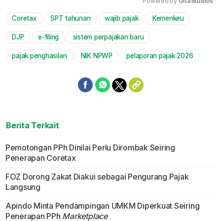
Powered by 
GliaStudios
Coretax
SPT tahunan
wajib pajak
Kemenkeu
Mute
DJP
e-filing
sistem perpajakan baru
pajak penghasilan
NIK NPWP
pelaporan pajak 2026
Berita Terkait
Pemotongan PPh Dinilai Perlu Dirombak Seiring
Penerapan Coretax
FOZ Dorong Zakat Diakui sebagai Pengurang Pajak
Langsung
Apindo Minta Pendampingan UMKM Diperkuat Seiring
Penerapan PPh
Marketplace