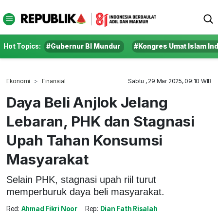
Hot Topics:
#Gubernur BI Mundur
#Kongres Umat Islam In
Ekonomi
Finansial
Sabtu , 29 Mar 2025, 09:10 WIB
Daya Beli Anjlok Jelang
Lebaran, PHK dan Stagnasi
Upah Tahan Konsumsi
Masyarakat
Selain PHK, stagnasi upah riil turut
memperburuk daya beli masyarakat.
Red:
Ahmad Fikri Noor
Rep:
Dian Fath Risalah