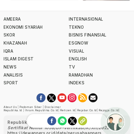
AMEERA
INTERNASIONAL
EKONOMI SYARIAH
TEKNO
SKOR
BISNIS FINANSIAL
KHAZANAH
ESGNOW
IQRA
VISUAL
ISLAM DIGEST
ENGLISH
NEWS
TV
ANALISIS
RAMADHAN
SPORT
INDEKS
About Us
|
Pedoman Siber
|
Disclaimer
Republika.id
|
Ihram.republika.co.id
|
Retizen.id
|
Rejabar.co.id
|
Rejogja.co.id
|
Republika telah diverifikasi oleh Dewan Pers
Sertifikat Nomor 1058/DP-Verifikasi/K/XII/2022
https://dewanpers.or.id/data/perusahaanpers
Ask me!