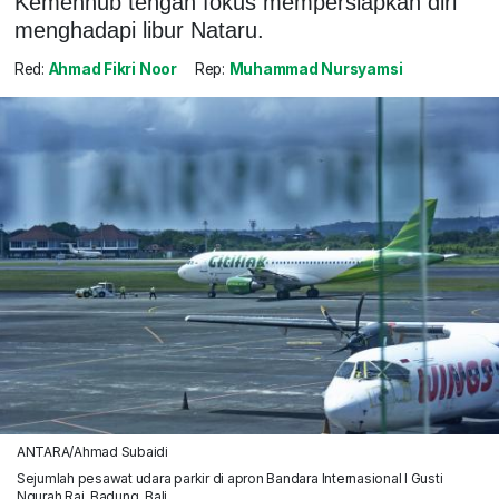
Kemenhub tengah fokus mempersiapkan diri
menghadapi libur Nataru.
Red:
Ahmad Fikri Noor
Rep:
Muhammad Nursyamsi
ANTARA/Ahmad Subaidi
Sejumlah pesawat udara parkir di apron Bandara Internasional I Gusti
Ngurah Rai, Badung, Bali.