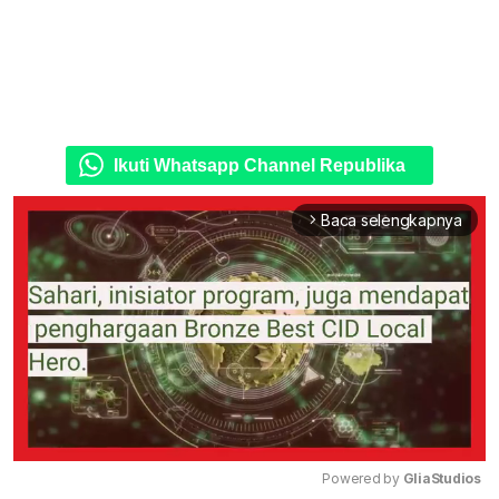
Ikuti Whatsapp Channel Republika
Baca selengkapnya
arrow_forward_ios
Powered by 
GliaStudios