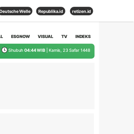
Deutsche Welle
Republika.id
retizen.id
AL
ESGNOW
VISUAL
TV
INDEKS
Shubuh
04:44 WIB
| Kamis, 23 Safar 1448