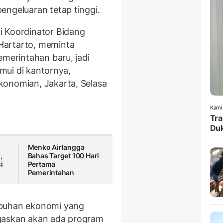
engeluaran tetap tinggi.
i Koordinator Bidang
Hartarto, meminta
merintahan baru, jadi
emui di kantornya,
konomian, Jakarta, Selasa
Kami
Tra
Duk
Menko Airlangga
,
Bahas Target 100 Hari
i
Pertama
Pemerintahan
mbuhan ekonomi yang
egaskan akan ada program