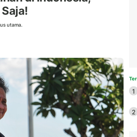
 Saja!
okus utama.
Ter
1
2