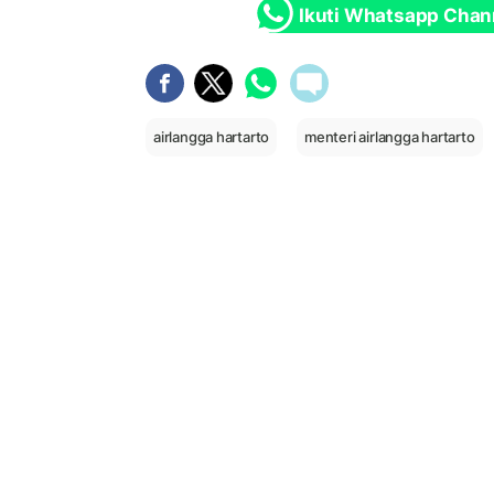
Ikuti Whatsapp Chan
airlangga hartarto
menteri airlangga hartarto