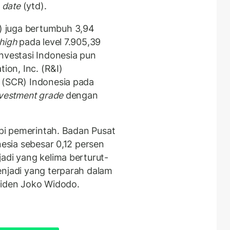
 date
(ytd).
 juga bertumbuh 3,94
 high
pada level 7.905,39
nvestasi Indonesia pun
tion, Inc. (R&I)
 (SCR) Indonesia pada
nvestment grade
dengan
api pemerintah. Badan Pusat
nesia sebesar 0,12 persen
adi yang kelima berturut-
enjadi yang terparah dalam
siden Joko Widodo.