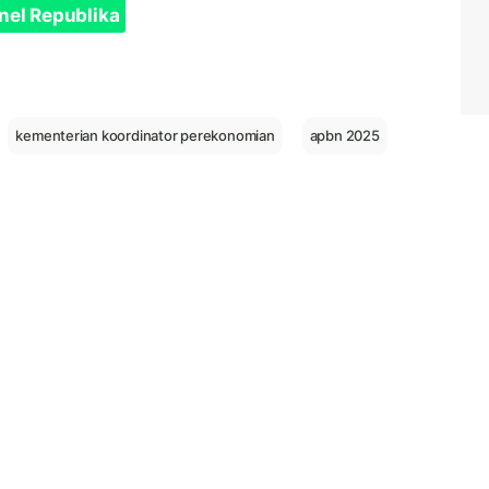
nel Republika
kementerian koordinator perekonomian
apbn 2025