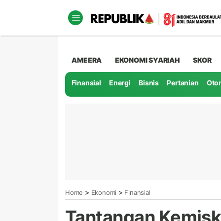
AMEERA
EKONOMI SYARIAH
SKOR
Finansial
Energi
Bisnis
Pertanian
Oto
>
>
Home
Ekonomi
Finansial
Tantangan Kemiski