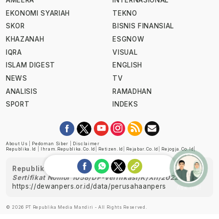
AMEERA
INTERNASIONAL
EKONOMI SYARIAH
TEKNO
SKOR
BISNIS FINANSIAL
KHAZANAH
ESGNOW
IQRA
VISUAL
ISLAM DIGEST
ENGLISH
NEWS
TV
ANALISIS
RAMADHAN
SPORT
INDEKS
About Us
|
Pedoman Siber
|
Disclaimer
Republika.id
|
Ihram.republika.co.id
|
Retizen.id
|
Rejabar.co.id
|
Rejogja.co.id
|
Republika telah diverifikasi oleh Dewan Pers
Sertifikat Nomor 1058/DP-Verifikasi/K/XII/2022
https://dewanpers.or.id/data/perusahaanpers
Ask me!
© 2026 PT Republika Media Mandiri - All Rights Reserved.