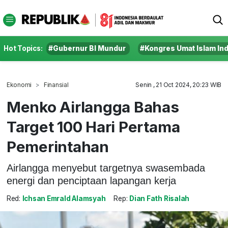
Hot Topics:
#Gubernur BI Mundur
#Kongres Umat Islam In
Ekonomi
Finansial
Senin , 21 Oct 2024, 20:23 WIB
Menko Airlangga Bahas
Target 100 Hari Pertama
Pemerintahan
Airlangga menyebut targetnya swasembada
energi dan penciptaan lapangan kerja
Red:
Ichsan Emrald Alamsyah
Rep:
Dian Fath Risalah