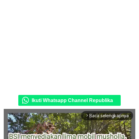
Ikuti Whatsapp Channel Republika
Baca selengkapnya
arrow_forward_ios