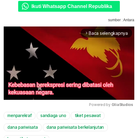
Ikuti Whatsapp Channel Republika
sumber : Antara
Baca selengkapnya
arrow_forward_ios
Powered by 
GliaStudios
menparekraf
sandiaga uno
tiket pesawat
Mute
dana pariwisata
dana pariwisata berkelanjutan