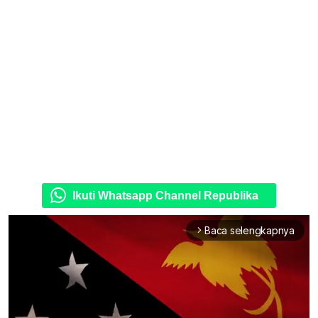
Ikuti Whatsapp Channel Republika
Baca selengkapnya
arrow_forward_ios