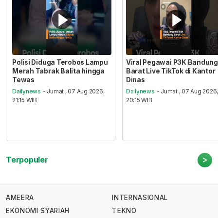
Polisi Diduga Terobos Lampu
Viral Pegawai P3K Bandung
Merah Tabrak Balita hingga
Barat Live TikTok di Kantor
Tewas
Dinas
Dailynews
- Jumat , 07 Aug 2026,
Dailynews
- Jumat , 07 Aug 2026
21:15 WIB
20:15 WIB
>
Terpopuler
AMEERA
INTERNASIONAL
EKONOMI SYARIAH
TEKNO