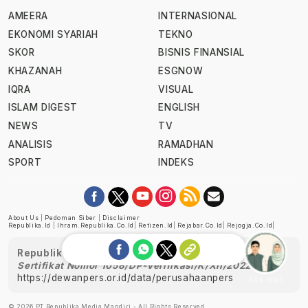
AMEERA
INTERNASIONAL
EKONOMI SYARIAH
TEKNO
SKOR
BISNIS FINANSIAL
KHAZANAH
ESGNOW
IQRA
VISUAL
ISLAM DIGEST
ENGLISH
NEWS
TV
ANALISIS
RAMADHAN
SPORT
INDEKS
About Us
|
Pedoman Siber
|
Disclaimer
Republika.id
|
Ihram.republika.co.id
|
Retizen.id
|
Rejabar.co.id
|
Rejogja.co.id
|
Republika telah diverifikasi oleh Dewan Pers
Sertifikat Nomor 1058/DP-Verifikasi/K/XII/2022
https://dewanpers.or.id/data/perusahaanpers
Ask me!
© 2026 PT Republika Media Mandiri - All Rights Reserved.