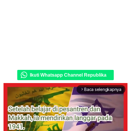
Ikuti Whatsapp Channel Republika
Baca selengkapnya
arrow_forward_ios