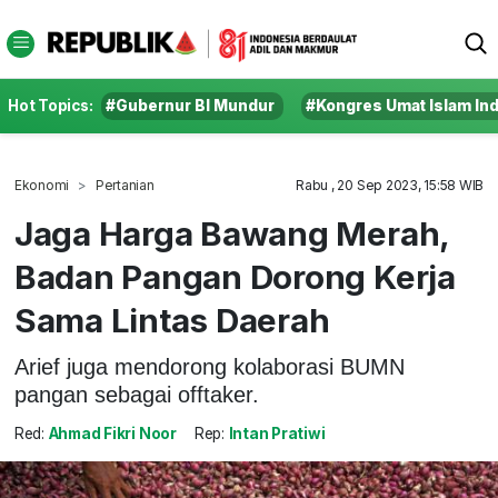
Hot Topics:
#Gubernur BI Mundur
#Kongres Umat Islam In
Ekonomi
Pertanian
Rabu , 20 Sep 2023, 15:58 WIB
Jaga Harga Bawang Merah,
Badan Pangan Dorong Kerja
Sama Lintas Daerah
Arief juga mendorong kolaborasi BUMN
pangan sebagai offtaker.
Red:
Ahmad Fikri Noor
Rep:
Intan Pratiwi