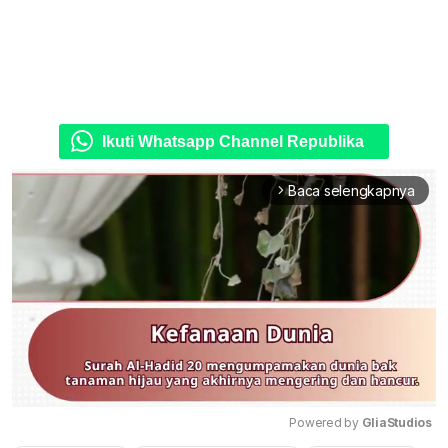
Ikuti Whatsapp Channel Republika
Baca selengkapnya
arrow_forward_ios
Powered by 
GliaStudios