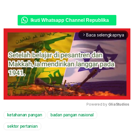
Ikuti Whatsapp Channel Republika
Baca selengkapnya
arrow_forward_ios
Powered by 
GliaStudios
ketahanan pangan
badan pangan nasional
Mute
sektor pertanian