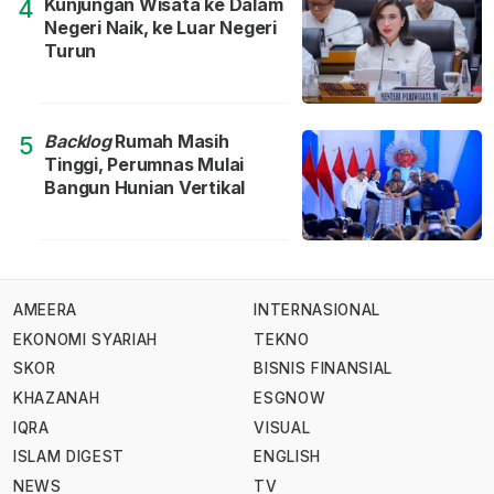
Kunjungan Wisata ke Dalam
4
Negeri Naik, ke Luar Negeri
Turun
Backlog
Rumah Masih
5
Tinggi, Perumnas Mulai
Bangun Hunian Vertikal
AMEERA
INTERNASIONAL
EKONOMI SYARIAH
TEKNO
SKOR
BISNIS FINANSIAL
KHAZANAH
ESGNOW
IQRA
VISUAL
ISLAM DIGEST
ENGLISH
NEWS
TV