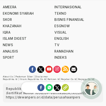
AMEERA
INTERNASIONAL
EKONOMI SYARIAH
TEKNO
SKOR
BISNIS FINANSIAL
KHAZANAH
ESGNOW
IQRA
VISUAL
ISLAM DIGEST
ENGLISH
NEWS
TV
ANALISIS
RAMADHAN
SPORT
INDEKS
About Us
|
Pedoman Siber
|
Disclaimer
Republika.id
|
Ihram.republika.co.id
|
Retizen.id
|
Rejabar.co.id
|
Rejogja.co.id
|
Republika telah diverifikasi oleh Dewan Pers
Sertifikat Nomor 1058/DP-Verifikasi/K/XII/2022
https://dewanpers.or.id/data/perusahaanpers
Ask me!