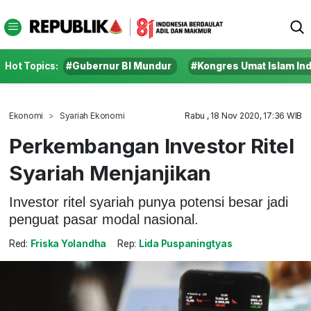
Hot Topics:
#Gubernur BI Mundur
#Kongres Umat Islam In
Ekonomi
Syariah Ekonomi
Rabu , 18 Nov 2020, 17:36 WIB
Perkembangan Investor Ritel
Syariah Menjanjikan
Investor ritel syariah punya potensi besar jadi
penguat pasar modal nasional.
Red:
Friska Yolandha
Rep:
Lida Puspaningtyas