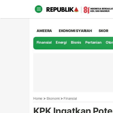
AMEERA
EKONOMI SYARIAH
SKOR
Finansial
Energi
Bisnis
Pertanian
Oto
>
>
Home
Ekonomi
Finansial
KPK Ingatkan Pote