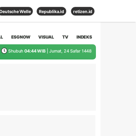
Deutsche Welle
Republika.id
retizen.id
AL
ESGNOW
VISUAL
TV
INDEKS
Shubuh
04:44 WIB
| Jumat, 24 Safar 1448