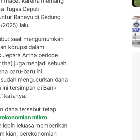
ian macet karena memang
sana Tugas Deputi
untur Rahayu di Gedung
/2025) lalu.
sebut saat mengumumkan
an korupsi dalam
k Jepara Artha periode
rtha) juga menjadi sebuah
na baru-baru ini
n
sudah mengucurkan dana
 ini tersimpan di Bank
” katanya.
an dana tersebut tetap
rekonomian mikro
a lebih leluasa memberikan
emikian, perekonomian