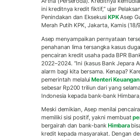
Artha (Perseroda). Kreditnya kemud
ini kreditnya kredit fiktif,” ujar Pelak
Penindakan dan Eksekusi
KPK
Asep G
Merah Putih KPK, Jakarta, Kamis (18/9
Asep menyampaikan pernyataan ter
penahanan lima tersangka kasus duga
pencairan kredit usaha pada BPR Ban
2022–2024. “Ini (kasus Bank Jepara A
alarm bagi kita bersama. Kenapa? Kare
pemerintah melalui
Menteri Keuanga
sebesar Rp200 triliun dari yang selama
Indonesia kepada bank-bank Himbara,
Meski demikian, Asep menilai pencair
memiliki sisi positif, yakni membuat
pe
bergairah dan bank-bank
Himbara
bis
kredit kepada masyarakat. Dengan d