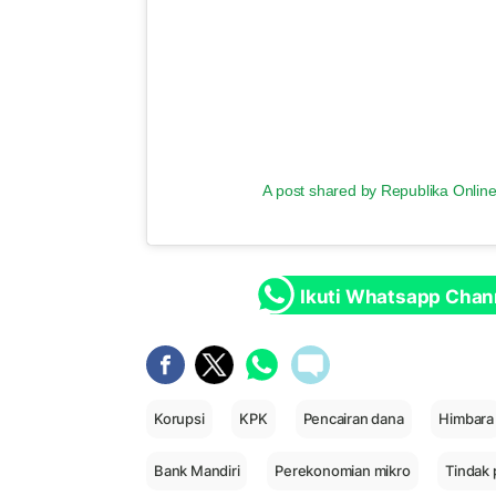
A post shared by Republika Online
Ikuti Whatsapp Chan
Korupsi
KPK
Pencairan dana
Himbara
Bank Mandiri
Perekonomian mikro
Tindak 