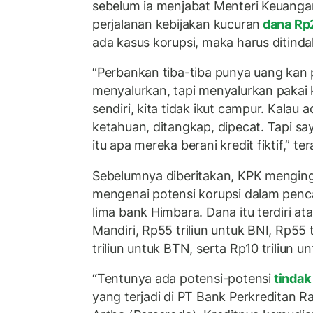
sebelum ia menjabat Menteri Keuanga
perjalanan kebijakan kucuran
dana Rp2
ada kasus korupsi, maka harus ditinda
“Perbankan tiba-tiba punya uang kan p
menyalurkan, tapi menyalurkan pak
sendiri, kita tidak ikut campur. Kalau ad
ketahuan, ditangkap, dipecat. Tapi sa
itu apa mereka berani kredit fiktif,” te
Sebelumnya diberitakan, KPK mengin
mengenai potensi korupsi dalam penc
lima bank Himbara. Dana itu terdiri at
Mandiri, Rp55 triliun untuk BNI, Rp55 
triliun untuk BTN, serta Rp10 triliun un
“Tentunya ada potensi-potensi
tindak
yang terjadi di PT Bank Perkreditan 