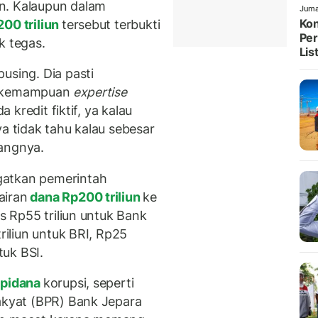
n. Kalaupun dalam
Juma
Kon
00 triliun
tersebut terbukti
Per
k tegas.
List
using. Dia pasti
ai kemampuan
expertise
a kredit fiktif, ya kalau
ya tidak tahu kalau sebesar
rangnya.
gatkan pemerintah
airan
dana Rp200 triliun
ke
as Rp55 triliun untuk Bank
triliun untuk BRI, Rp25
tuk BSI.
 pidana
korupsi, seperti
Rakyat (BPR) Bank Jepara