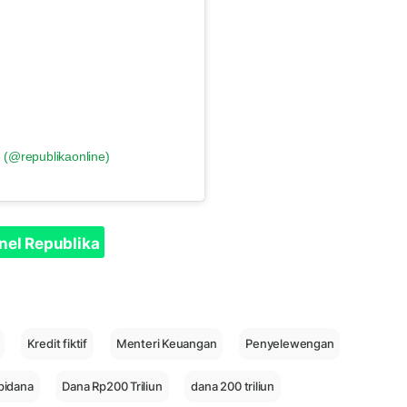
 (@republikaonline)
nel Republika
Kredit fiktif
Menteri Keuangan
Penyelewengan
pidana
Dana Rp200 Triliun
dana 200 triliun