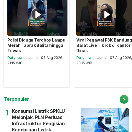
Polisi Diduga Terobos Lampu
Viral Pegawai P3K Bandung
Merah Tabrak Balita hingga
Barat Live TikTok di Kantor
Tewas
Dinas
Dailynews
- Jumat , 07 Aug 2026,
Dailynews
- Jumat , 07 Aug 2026
21:15 WIB
20:15 WIB
>
Terpopuler
Konsumsi Listrik SPKLU
1
Melonjak, PLN Perluas
Infrastruktur Pengisian
Kendaraan Listrik