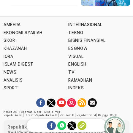
AMEERA
INTERNASIONAL
EKONOMI SYARIAH
TEKNO
SKOR
BISNIS FINANSIAL
KHAZANAH
ESGNOW
IQRA
VISUAL
ISLAM DIGEST
ENGLISH
NEWS
TV
ANALISIS
RAMADHAN
SPORT
INDEKS
About Us
|
Pedoman Siber
|
Disclaimer
Republika.id
|
Ihram.republika.co.id
|
Retizen.id
|
Rejabar.co.id
|
Rejogja.co.id
|
Republika telah diverifikasi oleh Dewan Pers
Sertifikat Nomor 1058/DP-Verifikasi/K/XII/2022