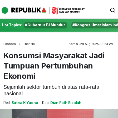
Hot Topics:
#Gubernur BI Mundur
#Kongres Umat Islam In
Ekonomi
Finansial
Kamis , 28 Aug 2025, 18:23 WIB
Konsumsi Masyarakat Jadi
Tumpuan Pertumbuhan
Ekonomi
Sejumlah sektor tumbuh di atas rata-rata
nasional.
Red:
Satria K Yudha
Rep:
Dian Fath Risalah