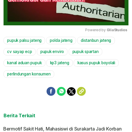
Powered by 
GliaStudios
pupuk palsu jateng
polda jateng
distanbun jateng
Mute
cv sayap ecp
pupuk enviro
pupuk spartan
kanal aduan pupuk
kp3 jateng
kasus pupuk boyolali
perlindungan konsumen
Berita Terkait
Bermotif Sakit Hati, Mahasiswi di Surakarta Jadi Korban