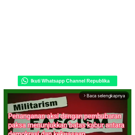
Ikuti Whatsapp Channel Republika
Baca selengkapnya
arrow_forward_ios