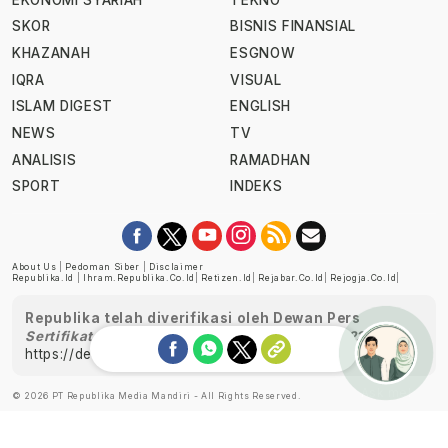
SKOR
BISNIS FINANSIAL
KHAZANAH
ESGNOW
IQRA
VISUAL
ISLAM DIGEST
ENGLISH
NEWS
TV
ANALISIS
RAMADHAN
SPORT
INDEKS
About Us
|
Pedoman Siber
|
Disclaimer
Republika.id
|
Ihram.republika.co.id
|
Retizen.id
|
Rejabar.co.id
|
Rejogja.co.id
|
Republika telah diverifikasi oleh Dewan Pers
Sertifikat Nomor 1058/DP-Verifikasi/K/XII/2022
https://dewanpers.or.id/data/perusahaanpers
Ask me!
© 2026 PT Republika Media Mandiri - All Rights Reserved.