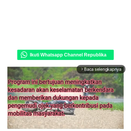
Ikuti Whatsapp Channel Republika
Baca selengkapnya
arrow_forward_ios