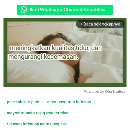
Ikuti Whatsapp Channel Republika
Baca selengkapnya
arrow_forward_ios
Powered by 
GliaStudios
pelemahan rupiah
mata uang asia tertekan
Mute
mayoritas mata uang asia tertekan
tekanan terhadap mata uang asia