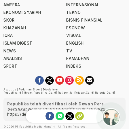
AMEERA
INTERNASIONAL
EKONOMI SYARIAH
TEKNO
SKOR
BISNIS FINANSIAL
KHAZANAH
ESGNOW
IQRA
VISUAL
ISLAM DIGEST
ENGLISH
NEWS
TV
ANALISIS
RAMADHAN
SPORT
INDEKS
About Us
|
Pedoman Siber
|
Disclaimer
Republika.id
|
Ihram.republika.co.id
|
Retizen.id
|
Rejabar.co.id
|
Rejogja.co.id
|
Republika telah diverifikasi oleh Dewan Pers
Sertifikat Nomor 1058/DP-Verifikasi/K/XII/2022
https://dewanpers.or.id/data/perusahaanpers
© 2026 PT Republika Media Mandiri - All Rights Reserved.
Ask me!