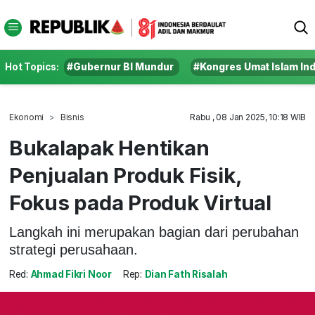
Hot Topics:
#Gubernur BI Mundur
#Kongres Umat Islam In
Ekonomi
Bisnis
Rabu , 08 Jan 2025, 10:18 WIB
Bukalapak Hentikan
Penjualan Produk Fisik,
Fokus pada Produk Virtual
Langkah ini merupakan bagian dari perubahan
strategi perusahaan.
Red:
Ahmad Fikri Noor
Rep:
Dian Fath Risalah