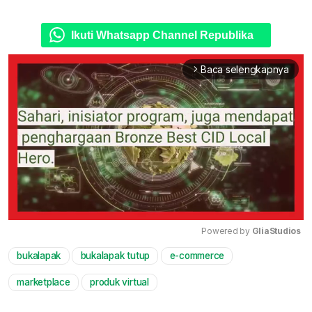
Ikuti Whatsapp Channel Republika
Baca selengkapnya
arrow_forward_ios
Powered by 
GliaStudios
bukalapak
bukalapak tutup
e-commerce
Mute
marketplace
produk virtual