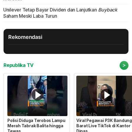
Unilever Tetap Bayar Dividen dan Lanjutkan
Buyback
Saham Meski Laba Turun
Rekomendasi
>
Republika TV
Polisi Diduga Terobos Lampu
Viral Pegawai P3K Bandung
Merah Tabrak Balita hingga
Barat Live TikTok di Kantor
Tewas
Dinas