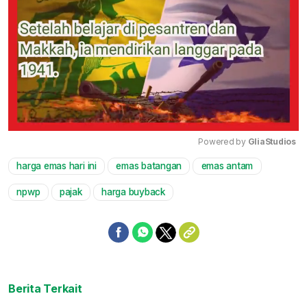
Powered by 
GliaStudios
harga emas hari ini
emas batangan
emas antam
Mute
npwp
pajak
harga buyback
Berita Terkait