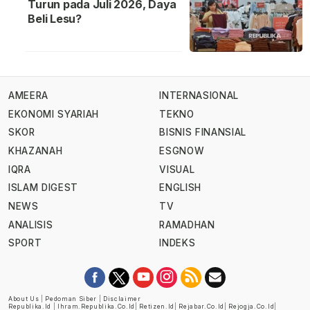
Turun pada Juli 2026, Daya
Beli Lesu?
AMEERA
INTERNASIONAL
EKONOMI SYARIAH
TEKNO
SKOR
BISNIS FINANSIAL
KHAZANAH
ESGNOW
IQRA
VISUAL
ISLAM DIGEST
ENGLISH
NEWS
TV
ANALISIS
RAMADHAN
SPORT
INDEKS
About Us
|
Pedoman Siber
|
Disclaimer
Republika.id
|
Ihram.republika.co.id
|
Retizen.id
|
Rejabar.co.id
|
Rejogja.co.id
|