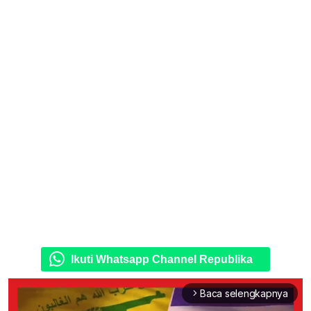
Ikuti Whatsapp Channel Republika
Baca selengkapnya
arrow_forward_ios