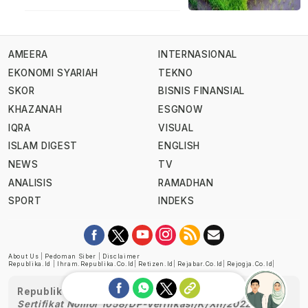
AMEERA
INTERNASIONAL
EKONOMI SYARIAH
TEKNO
SKOR
BISNIS FINANSIAL
KHAZANAH
ESGNOW
IQRA
VISUAL
ISLAM DIGEST
ENGLISH
NEWS
TV
ANALISIS
RAMADHAN
SPORT
INDEKS
About Us
|
Pedoman Siber
|
Disclaimer
Republika.id
|
Ihram.republika.co.id
|
Retizen.id
|
Rejabar.co.id
|
Rejogja.co.id
|
Republika telah diverifikasi oleh Dewan Pers
Sertifikat Nomor 1058/DP-Verifikasi/K/XII/2022