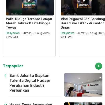
Polisi Diduga Terobos Lampu
Viral Pegawai P3K Bandung
Merah Tabrak Balita hingga
Barat Live TikTok di Kantor
Tewas
Dinas
Dailynews
- Jumat , 07 Aug 2026,
Dailynews
- Jumat , 07 Aug 2026
21:15 WIB
20:15 WIB
>
Terpopuler
Bank Jakarta Siapkan
1
Talenta Digital Hadapi
Perubahan Industri
Perbankan
Harga Emas Antam dan