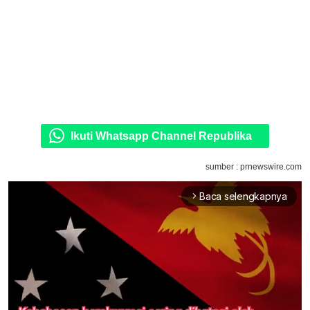
Ikuti Whatsapp Channel Republika
sumber : prnewswire.com
Baca selengkapnya
arrow_forward_ios