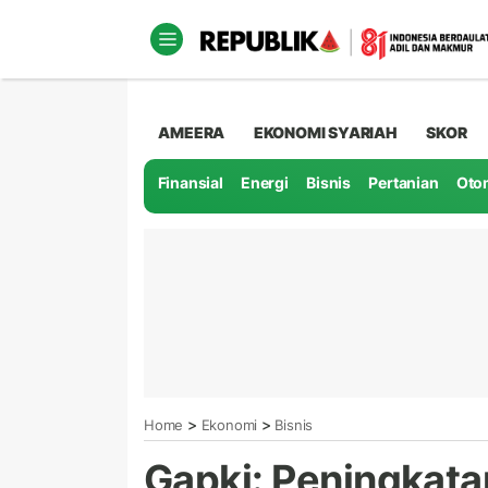
AMEERA
EKONOMI SYARIAH
SKOR
Finansial
Energi
Bisnis
Pertanian
Oto
>
>
Home
Ekonomi
Bisnis
Gapki: Peningkata