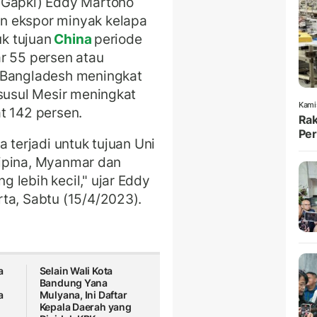
(Gapki) Eddy Martono
n ekspor minyak kelapa
uk tujuan
China
periode
r 55 persen atau
 Bangladesh meningkat
isusul Mesir meningkat
Kami
t 142 persen.
Rak
Per
 terjadi untuk tujuan Uni
ilipina, Myanmar dan
 lebih kecil," ujar Eddy
ta, Sabtu (15/4/2023).
a
Selain Wali Kota
Bandung Yana
a
Mulyana, Ini Daftar
Kepala Daerah yang