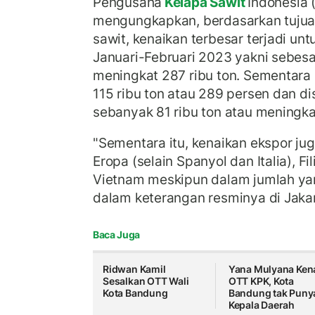
Pengusaha
Kelapa Sawit
Indonesia 
mengungkapkan, berdasarkan tujua
sawit, kenaikan terbesar terjadi unt
Januari-Februari 2023 yakni sebesa
meningkat 287 ribu ton. Sementara
115 ribu ton atau 289 persen dan d
sebanyak 81 ribu ton atau meningka
"Sementara itu, kenaikan ekspor juga
Eropa (selain Spanyol dan Italia), F
Vietnam meskipun dalam jumlah yang
dalam keterangan resminya di Jakar
Baca Juga
Ridwan Kamil
Yana Mulyana Ken
Sesalkan OTT Wali
OTT KPK, Kota
Kota Bandung
Bandung tak Puny
Kepala Daerah