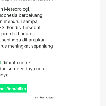
an Meteorologi,
Indonesia berpeluang
kin menurun sampai
. Kondisi tersebut
ngaruh terhadap
, sehingga diharapkan
terus meningkat sepanjang
I
diminta untuk
dan sumber daya untuk
snya.
nel Republika
sumber : Antara