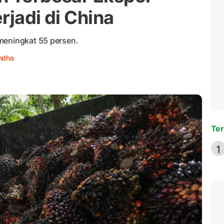
rjadi di China
meningkat 55 persen.
andha
Ter
1