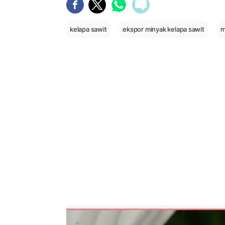
kelapa sawit
ekspor minyak kelapa sawit
m