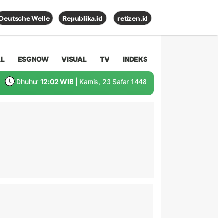
Deutsche Welle
Republika.id
retizen.id
AL
ESGNOW
VISUAL
TV
INDEKS
Dhuhur
12:02 WIB
| Kamis, 23 Safar 1448