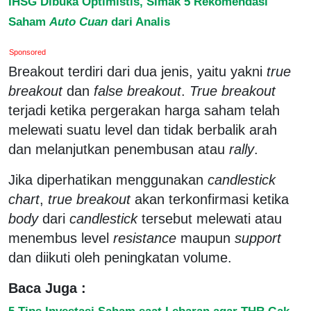
IHSG Dibuka Optimistis, Simak 5 Rekomendasi
Saham
Auto Cuan
dari Analis
Sponsored
Breakout terdiri dari dua jenis, yaitu yakni
true
breakout
dan
false breakout
.
True breakout
terjadi ketika pergerakan harga saham telah
melewati suatu level dan tidak berbalik arah
dan melanjutkan penembusan atau
rally
.
Jika diperhatikan menggunakan
candlestick
chart
,
true breakout
akan terkonfirmasi ketika
body
dari
candlestick
tersebut melewati atau
menembus level
resistance
maupun
support
dan diikuti oleh peningkatan volume.
Baca Juga :
5 Tips Investasi Saham saat Lebaran agar THR Gak