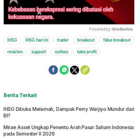
Powered by 
GliaStudios
IHSG
IHSG hari ini
trader
breakout
false breakout
Mute
resisten
support
cutloss
take profit
Berita Terkait
IHSG Dibuka Melemah, Dampak Perry Warjiyo Mundur dari
BI?
Mirae Asset Ungkap Penentu Arah Pasar Saham Indonesia
pada Semester II 2026