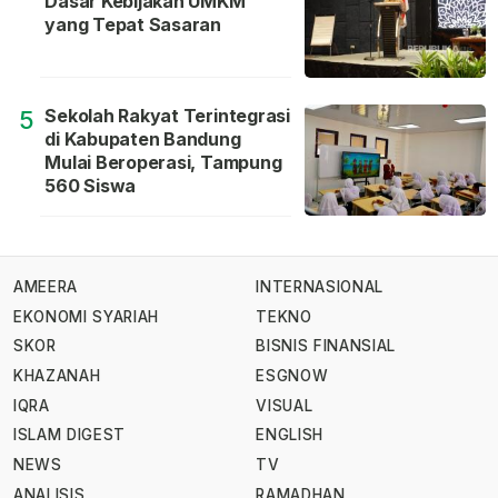
Dasar Kebijakan UMKM
yang Tepat Sasaran
Sekolah Rakyat Terintegrasi
5
di Kabupaten Bandung
Mulai Beroperasi, Tampung
560 Siswa
AMEERA
INTERNASIONAL
EKONOMI SYARIAH
TEKNO
SKOR
BISNIS FINANSIAL
KHAZANAH
ESGNOW
IQRA
VISUAL
ISLAM DIGEST
ENGLISH
NEWS
TV
ANALISIS
RAMADHAN