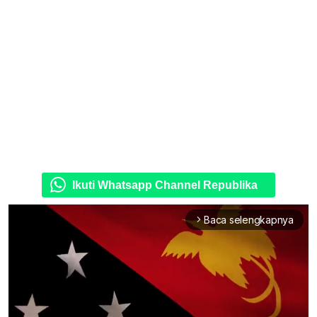
Ikuti Whatsapp Channel Republika
Baca selengkapnya
arrow_forward_ios