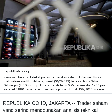
Republika/Prayogi.
Karyawan berada di dekat papan pergerakan saham di Gedung Bursa
Efek Indonesia (BEI), Jakarta, Jumat (10/2/2023). Indeks Harga Saham
Gabungan (IHSG) ditutup di zona merah, turun 0,25 persen atau 17,03 poin
ke level 6.880 pada penutupan perdagangan Jumat (10/2/2023) sore ini.
REPUBLIKA.CO.ID, JAKARTA -- Trader saham
yang sering menggunakan analisis teknikal