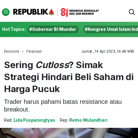
Hot Topics:
#Gubernur BI Mundur
#Kongres Umat Islam In
Ekonomi
Finansial
Jumat , 14 Apr 2023, 14:48 WIB
Sering
Cutloss
? Simak
Strategi Hindari Beli Saham di
Harga Pucuk
Trader harus pahami batas resistance atau
breakout.
Red:
Lida Puspaningtyas
Rep:
Retno Wulandhari