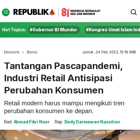
Hot Topics:
#Gubernur BI Mundur
#Kongres Umat Islam In
Ekonomi
Bisnis
Jumat , 24 Feb 2023, 15:16 WIB
Tantangan Pascapandemi,
Industri Retail Antisipasi
Perubahan Konsumen
Retail modern harus mampu mengikuti tren
perubahan konsumen ke depan.
Red:
Ahmad Fikri Noor
Rep:
Dedy Darmawan Nasution