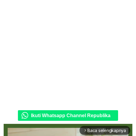
Ikuti Whatsapp Channel Republika
Baca selengkapnya
arrow_forward_ios