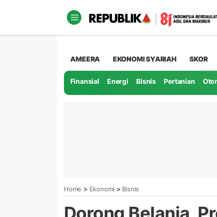
AMEERA
EKONOMI SYARIAH
SKOR
Finansial
Energi
Bisnis
Pertanian
Oto
>
>
Home
Ekonomi
Bisnis
Dorong Belanja, P