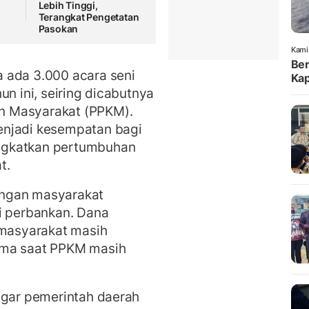
Lebih Tinggi,
Terangkat Pengetatan
Pasokan
Kami
Ber
 ada 3.000 acara seni
Kap
un ini, seiring dicabutnya
n Masyarakat (PPKM).
enjadi kesempatan bagi
ngkatkan pertumbuhan
t.
ungan masyarakat
i perbankan. Dana
 masyarakat masih
ama saat PPKM masih
agar pemerintah daerah