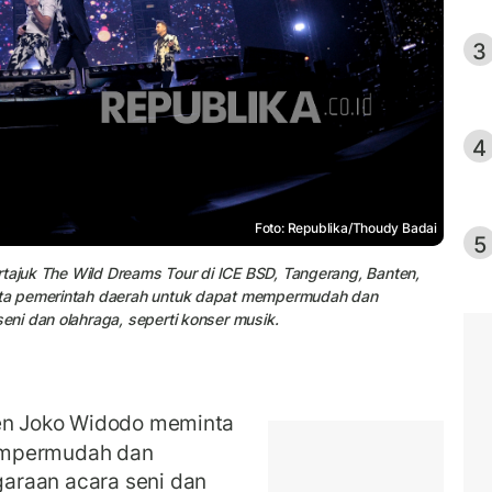
3
4
Foto: Republika/Thoudy Badai
5
rtajuk The Wild Dreams Tour di ICE BSD, Tangerang, Banten,
ta pemerintah daerah untuk dapat mempermudah dan
ni dan olahraga, seperti konser musik.
den Joko Widodo meminta
empermudah dan
araan acara seni dan