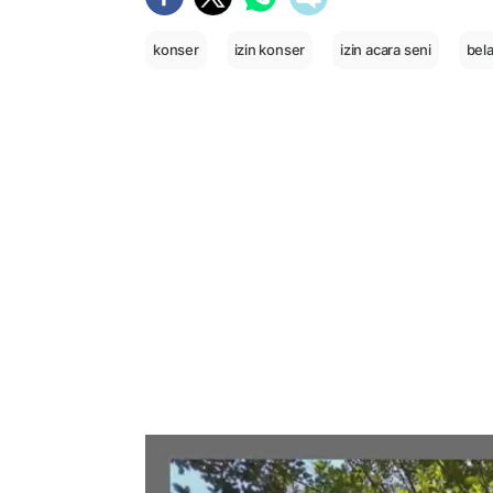
konser
izin konser
izin acara seni
bel