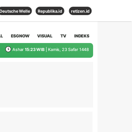
Deutsche Welle
Republika.id
retizen.id
AL
ESGNOW
VISUAL
TV
INDEKS
Ashar
15:23 WIB
| Kamis, 23 Safar 1448