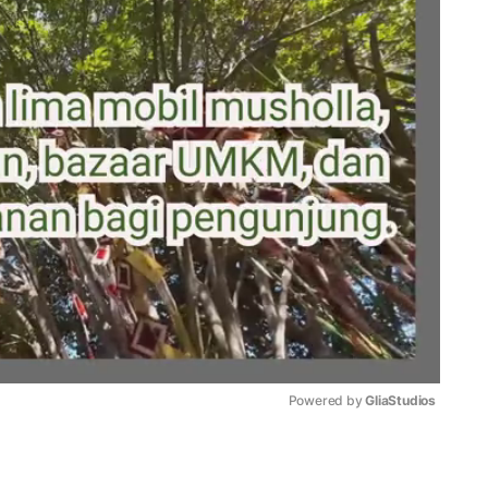
Powered by 
GliaStudios
Mute