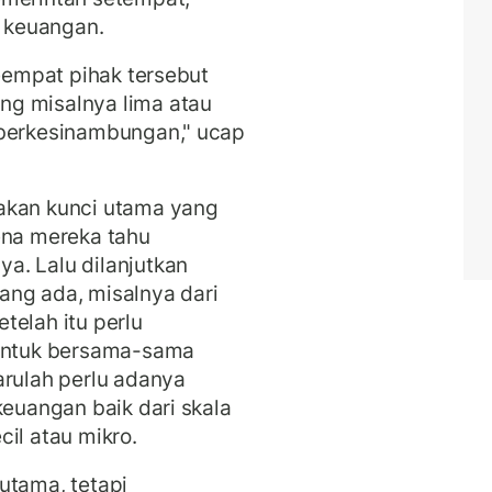
r keuangan.
keempat pihak tersebut
ng misalnya lima atau
 berkesinambungan," ucap
akan kunci utama yang
ena mereka tahu
a. Lalu dilanjutkan
ang ada, misalnya dari
telah itu perlu
ntuk bersama-sama
arulah perlu adanya
keuangan baik dari skala
cil atau mikro.
utama, tetapi