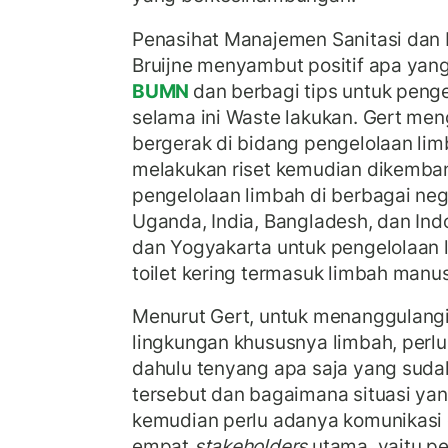
Penasihat Manajemen Sanitasi dan
Bruijne menyambut positif apa yang
BUMN
dan berbagi tips untuk peng
selama ini Waste lakukan. Gert me
bergerak di bidang pengelolaan li
melakukan riset kemudian dikemban
pengelolaan limbah di berbagai neg
Uganda, India, Bangladesh, dan Indo
dan Yogyakarta untuk pengelolaan li
toilet kering termasuk limbah manu
Menurut Gert, untuk menanggulang
lingkungan khususnya limbah, perlu 
dahulu tenyang apa saja yang sudah
tersebut dan bagaimana situasi yang 
kemudian perlu adanya komunikasi
empat
stakeholders
utama, yaitu p