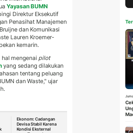
tua
Yayasan BUMN
ngi Direktur Eksekutif
gan Penasihat Manajemen
Ter
Bruijne dan Komunikasi
aste Lauren Kroemer-
 pekan kemarin.
h hal mengenai
pilot
ah
yang sedang dilakukan
ahasan tentang peluang
BUMN dan Waste," ujar
h.
Juma
Cek
Ung
Ma
Ekonom: Cadangan
Devisa Stabil Karena
k
Kondisi Eksternal