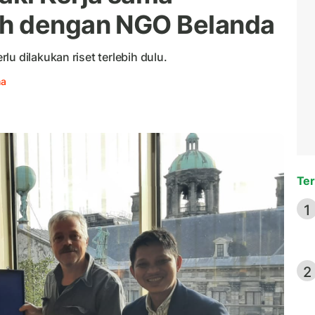
h dengan NGO Belanda
u dilakukan riset terlebih dulu.
ha
Ter
1
2