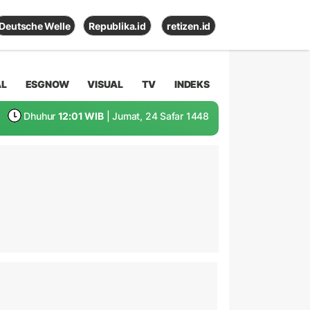
Deutsche Welle
Republika.id
retizen.id
AL
ESGNOW
VISUAL
TV
INDEKS
Dhuhur
12:01 WIB
| Jumat, 24 Safar 1448