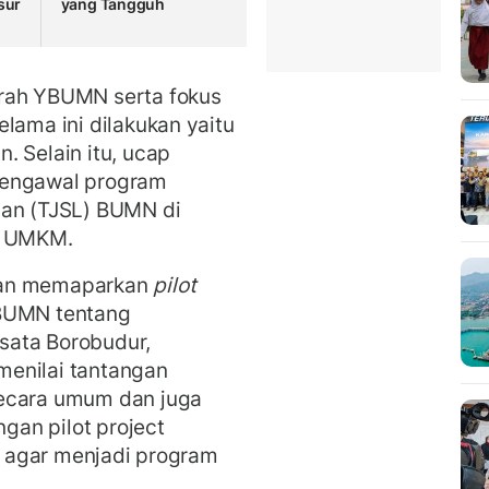
sur
yang Tangguh
arah YBUMN serta fokus
lama ini dilakukan yaitu
. Selain itu, ucap
mengawal program
gan (TJSL) BUMN di
an UMKM.
wan memaparkan
pilot
BUMN tentang
sata Borobudur,
menilai tantangan
secara umum dan juga
an pilot project
ia agar menjadi program