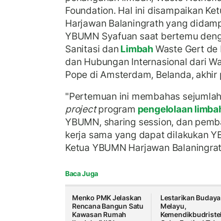
Foundation. Hal ini disampaikan Ke
Harjawan Balaningrath yang didampi
YBUMN Syafuan saat bertemu den
Sanitasi dan
Limbah
Waste Gert de 
dan Hubungan Internasional dari W
Pope di Amsterdam, Belanda, akhir
"Pertemuan ini membahas sejumla
project
program
pengelolaan limb
YBUMN, sharing session, dan pemb
kerja sama yang dapat dilakukan Y
Ketua YBUMN Harjawan Balaningrat
Baca Juga
Menko PMK Jelaskan
Lestarikan Budaya
Rencana Bangun Satu
Melayu,
Kawasan Rumah
Kemendikbudriste