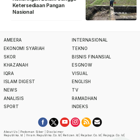
Ketersediaan Pangan
Nasional
AMEERA
INTERNASIONAL
EKONOMI SYARIAH
TEKNO
SKOR
BISNIS FINANSIAL
KHAZANAH
ESGNOW
IQRA
VISUAL
ISLAM DIGEST
ENGLISH
NEWS
TV
ANALISIS
RAMADHAN
SPORT
INDEKS
About Us
|
Pedoman Siber
|
Disclaimer
Republika.id
|
Ihram.republika.co.id
|
Retizen.id
|
Rejabar.co.id
|
Rejogja.co.id
|