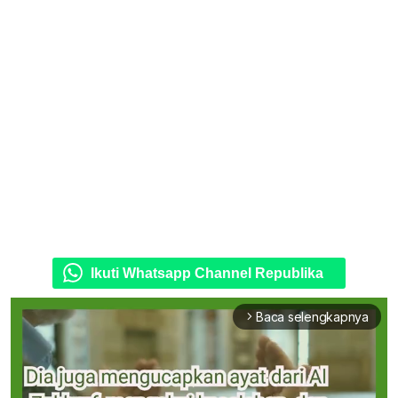
Ikuti Whatsapp Channel Republika
Baca selengkapnya
arrow_forward_ios