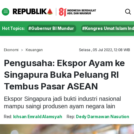
Hot Topics:
#Gubernur BI Mundur
#Kongres Umat Islam In
Ekonomi
Keuangan
Selasa , 05 Jul 2022, 12:08 WIB
Pengusaha: Ekspor Ayam ke
Singapura Buka Peluang RI
Tembus Pasar ASEAN
Ekspor Singapura jadi bukti industri nasional
mampu saingi produsen ayam negara lain
Red:
Ichsan Emrald Alamsyah
Rep:
Dedy Darmawan Nasution