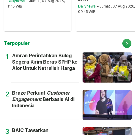
Dailynews
- Jumat , 07 Aug 2026,
11:15 WIB
Dailynews
- Jumat , 07 Aug 2026
09:45 WIB
>
Terpopuler
Amran Perintahkan Bulog
1
Segera Kirim Beras SPHP ke
Alor Untuk Netralisir Harga
Braze Perkuat
Customer
2
Engagement
Berbasis AI di
Indonesia
BAIC Tawarkan
3