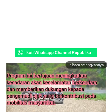
Ikuti Whatsapp Channel Republika
Baca selengkapnya
arrow_forward_ios