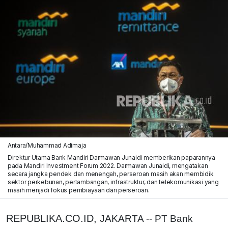
Antara/Muhammad Adimaja
Direktur Utama Bank Mandiri Darmawan Junaidi memberikan paparannya
pada Mandiri Investment Forum 2022. Darmawan Junaidi, mengatakan
secara jangka pendek dan menengah, perseroan masih akan membidik
sektor perkebunan, pertambangan, infrastruktur, dan telekomunikasi yang
masih menjadi fokus pembiayaan dari perseroan.
REPUBLIKA.CO.ID,
JAKARTA -- PT Bank