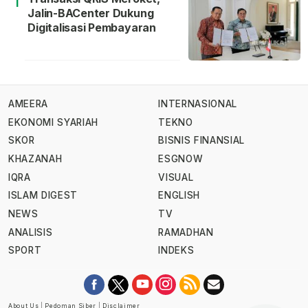
1
Jalin-BACenter Dukung
Digitalisasi Pembayaran
AMEERA
INTERNASIONAL
EKONOMI SYARIAH
TEKNO
SKOR
BISNIS FINANSIAL
KHAZANAH
ESGNOW
IQRA
VISUAL
ISLAM DIGEST
ENGLISH
NEWS
TV
ANALISIS
RAMADHAN
SPORT
INDEKS
About Us
|
Pedoman Siber
|
Disclaimer