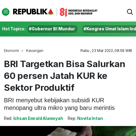
Hot Topics:
#Gubernur BI Mundur
#Kongres Umat Islam In
Ekonomi
Keuangan
Rabu , 23 Mar 2022, 08:59 WIB
BRI Targetkan Bisa Salurkan
60 persen Jatah KUR ke
Sektor Produktif
BRI menyebut kebijakan subsidi KUR
menopang ultra mikro yang baru merintis
Red:
Ichsan Emrald Alamsyah
Rep:
Novita Intan