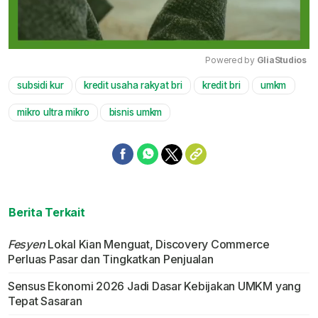
Powered by 
GliaStudios
subsidi kur
kredit usaha rakyat bri
kredit bri
umkm
Mute
mikro ultra mikro
bisnis umkm
Berita Terkait
Fesyen
Lokal Kian Menguat, Discovery Commerce
Perluas Pasar dan Tingkatkan Penjualan
Sensus Ekonomi 2026 Jadi Dasar Kebijakan UMKM yang
Tepat Sasaran