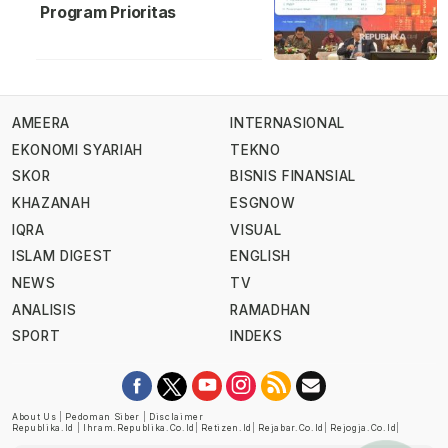
Program Prioritas
AMEERA
INTERNASIONAL
EKONOMI SYARIAH
TEKNO
SKOR
BISNIS FINANSIAL
KHAZANAH
ESGNOW
IQRA
VISUAL
ISLAM DIGEST
ENGLISH
NEWS
TV
ANALISIS
RAMADHAN
SPORT
INDEKS
About Us
|
Pedoman Siber
|
Disclaimer
Republika.id
|
Ihram.republika.co.id
|
Retizen.id
|
Rejabar.co.id
|
Rejogja.co.id
|