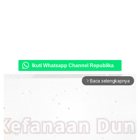
Ikuti Whatsapp Channel Republika
Baca selengkapnya
arrow_forward_ios