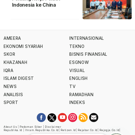
Indonesia ke China
AMEERA
INTERNASIONAL
EKONOMI SYARIAH
TEKNO
SKOR
BISNIS FINANSIAL
KHAZANAH
ESGNOW
IQRA
VISUAL
ISLAM DIGEST
ENGLISH
NEWS
TV
ANALISIS
RAMADHAN
SPORT
INDEKS
About Us
|
Pedoman Siber
|
Disclaimer
Republika.id
|
Ihram.republika.co.id
|
Retizen.id
|
Rejabar.co.id
|
Rejogja.co.id
|