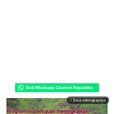
Ikuti Whatsapp Channel Republika
Baca selengkapnya
arrow_forward_ios