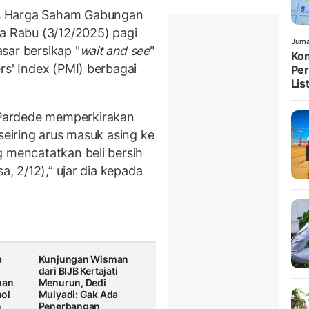
s Harga Saham Gabungan
da Rabu (3/12/2025) pagi
Juma
sar bersikap "
wait and see
"
Kon
rs' Index (PMI) berbagai
Per
List
Pardede memperkirakan
seiring arus masuk asing ke
g mencatatkan beli bersih
a, 2/12),” ujar dia kepada
a
Kunjungan Wisman
dari BIJB Kertajati
man
Menurun, Dedi
ol
Mulyadi: Gak Ada
n
Penerbangan