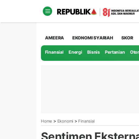
AMEERA
EKONOMI SYARIAH
SKOR
Finansial
Energi
Bisnis
Pertanian
Oto
>
>
Home
Ekonomi
Finansial
Sentimen Ekstern