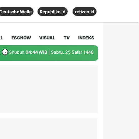
Deutsche Welle
Republika.id
retizen.id
AL
ESGNOW
VISUAL
TV
INDEKS
Shubuh
04:44 WIB
| Sabtu, 25 Safar 1448