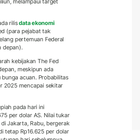
liun, melampaui target
a rilis
data ekonomi
d (para pejabat tak
lang pertemuan Federal
 depan).
 arah kebijakan The Fed
epan, meskipun ada
 bunga acuan. Probabilitas
 2025 mencapai sekitar
piah pada hari ini
5 per dolar AS. Nilai tukar
i Jakarta, Rabu, bergerak
i tetap Rp16.625 per dolar
nutupan hari sebelumnya