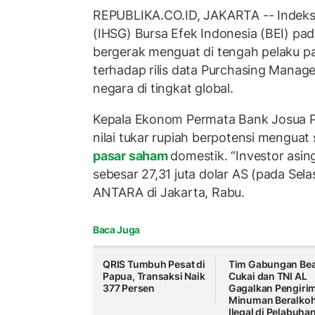
REPUBLIKA.CO.ID, JAKARTA -- Indek
(IHSG) Bursa Efek Indonesia (BEI) pa
bergerak menguat di tengah pelaku pa
terhadap rilis data Purchasing Manage
negara di tingkat global.
Kepala Ekonom Permata Bank Josua 
nilai tukar rupiah berpotensi menguat 
pasar saham
domestik. “Investor asin
sebesar 27,31 juta dolar AS (pada Selas
ANTARA di Jakarta, Rabu.
Baca Juga
QRIS Tumbuh Pesat di
Tim Gabungan Be
Papua, Transaksi Naik
Cukai dan TNI AL
377 Persen
Gagalkan Pengiri
Minuman Beralkoh
Ilegal di Pelabuha