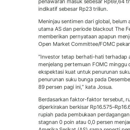
penawaran masuk sebesar Rp69,64 tri
indikatif sebesar Rp23 triliun.
Meninjau sentimen dari global, belum ad
utama AS dan periode blackout The Fe
memberikan pernyataan apapun menje
Open Market Committee/FOMC pekan
“Investor tetap berhati-hati terhadap
menjelang pertemuan FOMC minggu d
ekspektasi kuat untuk penurunan suku
penurunan suku bunga pada Desember
89 persen pagi ini,” kata Josua.
Berdasarkan faktor-faktor tersebut, ru
diperkirakan berkisar Rp16.575–Rp16.67
rupiah pada pembukaan perdagangan d
stagnan 0 poin atau 0,0 persen menjad
Amerika Serikat (AS) sama seperti pe