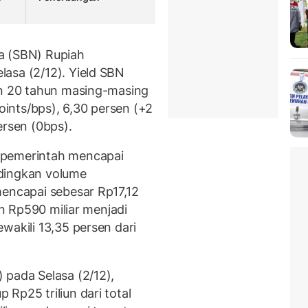
ara (SBN) Rupiah
asa (2/12). Yield SBN
an 20 tahun masing-masing
points/bps), 6,30 persen (+2
ersen (0bps).
 pemerintah mencapai
andingkan volume
mencapai sebesar Rp17,12
un Rp590 miliar menjadi
wakili 13,35 persen dari
 pada Selasa (2/12),
Rp25 triliun dari total