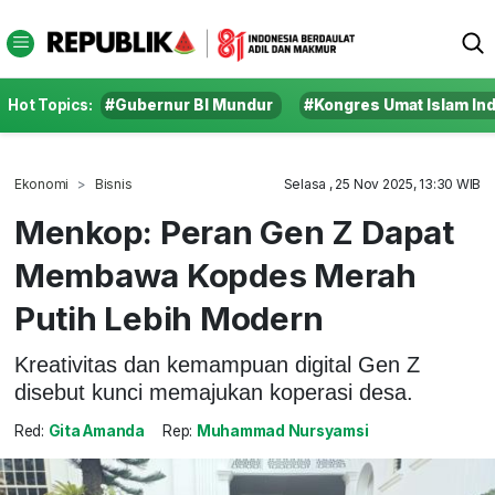
Hot Topics:
#Gubernur BI Mundur
#Kongres Umat Islam In
Ekonomi
Bisnis
Selasa , 25 Nov 2025, 13:30 WIB
Menkop: Peran Gen Z Dapat
Membawa Kopdes Merah
Putih Lebih Modern
Kreativitas dan kemampuan digital Gen Z
disebut kunci memajukan koperasi desa.
Red:
Gita Amanda
Rep:
Muhammad Nursyamsi