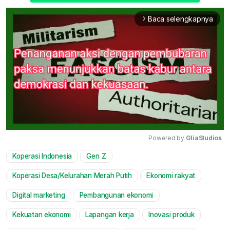
Baca selengkapnya
arrow_forward_ios
Powered by 
GliaStudios
Koperasi Indonesia
Gen Z
Mute
Koperasi Desa/Kelurahan Merah Putih
Ekonomi rakyat
Digital marketing
Pembangunan ekonomi
Kekuatan ekonomi
Lapangan kerja
Inovasi produk